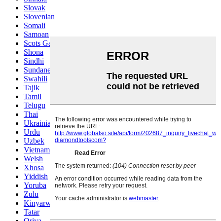
Slovak
Slovenian
Somali
Samoan
Scots Gaelic
Shona
Sindhi
Sundanese
Swahili
Tajik
Tamil
Telugu
Thai
Ukrainian
Urdu
Uzbek
Vietnamese
Welsh
Xhosa
Yiddish
Yoruba
Zulu
Kinyarwanda
Tatar
Oriya