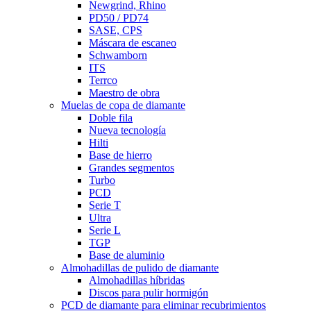
Newgrind, Rhino
PD50 / PD74
SASE, CPS
Máscara de escaneo
Schwamborn
ITS
Terrco
Maestro de obra
Muelas de copa de diamante
Doble fila
Nueva tecnología
Hilti
Base de hierro
Grandes segmentos
Turbo
PCD
Serie T
Ultra
Serie L
TGP
Base de aluminio
Almohadillas de pulido de diamante
Almohadillas híbridas
Discos para pulir hormigón
PCD de diamante para eliminar recubrimientos