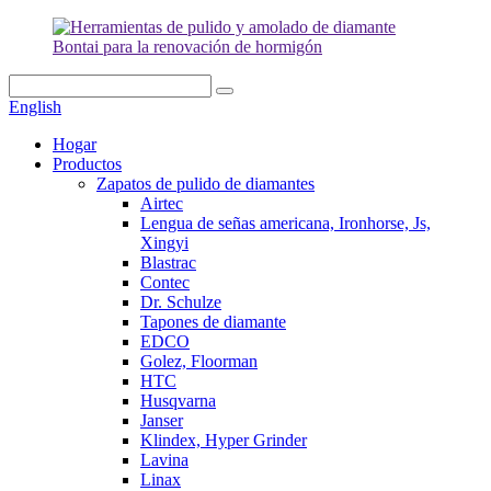
English
Hogar
Productos
Zapatos de pulido de diamantes
Airtec
Lengua de señas americana, Ironhorse, Js,
Xingyi
Blastrac
Contec
Dr. Schulze
Tapones de diamante
EDCO
Golez, Floorman
HTC
Husqvarna
Janser
Klindex, Hyper Grinder
Lavina
Linax